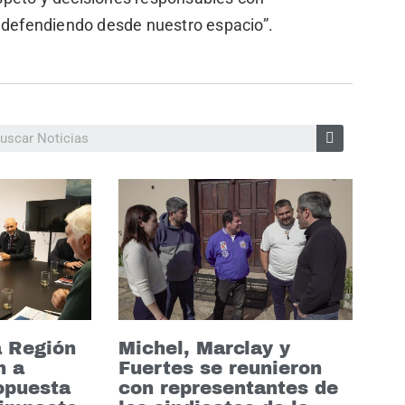
s defendiendo desde nuestro espacio”.
a Región
Michel, Marclay y
n a
Fuertes se reunieron
opuesta
con representantes de