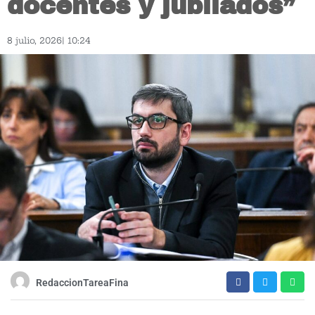
docentes y jubilados”
8 julio, 2026
|
10:24
RedaccionTareaFina